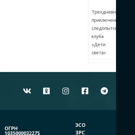
Трехдневные
приключения
следопытского
клуба
«Дети
света»
ЭСО
ОГРН
ЗРС
1035000032275