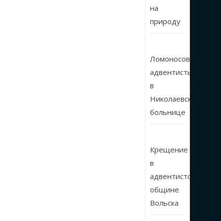
на
природу
Ломоносовские
адвентисты
в
Николаевской
больнице
Крещение
в
адвентистской
общине
Вольска