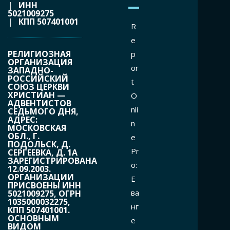
| ИНН
5021009275
| КПП 507401001
R
e
РЕЛИГИОЗНАЯ
p
ОРГАНИЗАЦИЯ
or
ЗАПАДНО-
РОССИЙСКИЙ
t
СОЮЗ ЦЕРКВИ
ХРИСТИАН —
O
АДВЕНТИСТОВ
nli
СЕДЬМОГО ДНЯ,
АДРЕС:
n
МОСКОВСКАЯ
ОБЛ., Г.
e
ПОДОЛЬСК, Д.
Pr
СЕРГЕЕВКА, Д. 1А
ЗАРЕГИСТРИРОВАНА
o:
12.09.2003.
ОРГАНИЗАЦИИ
Е
ПРИСВОЕНЫ ИНН
ва
5021009275, ОГРН
1035000032275,
нг
КПП 507401001.
ОСНОВНЫМ
е
ВИДОМ