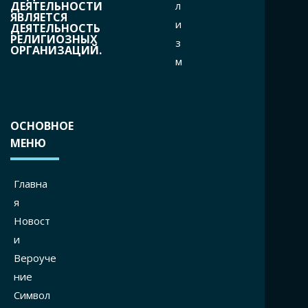
л
ДЕЯТЕЛЬНОСТИ
ЯВЛЯЕТСЯ
и
ДЕЯТЕЛЬНОСТЬ
РЕЛИГИОЗНЫХ
з
ОРГАНИЗАЦИЙ.
м
ОСНОВНОЕ
МЕНЮ
Главна
я
Новост
и
Вероуче
ние
Символ