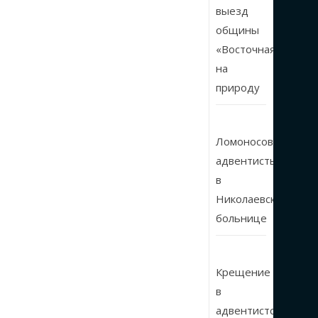
выезд
общины
«Восточная»
на
природу
Ломоносовские
адвентисты
в
Николаевской
больнице
Крещение
в
адвентистской