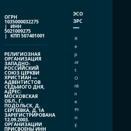
ЭСО
ОГРН
ЗРС
1035000032275
| ИНН
5021009275
| КПП 507401001
R
e
РЕЛИГИОЗНАЯ
p
ОРГАНИЗАЦИЯ
or
ЗАПАДНО-
РОССИЙСКИЙ
t
СОЮЗ ЦЕРКВИ
ХРИСТИАН —
O
АДВЕНТИСТОВ
nli
СЕДЬМОГО ДНЯ,
АДРЕС:
n
МОСКОВСКАЯ
ОБЛ., Г.
e
ПОДОЛЬСК, Д.
Pr
СЕРГЕЕВКА, Д. 1А
ЗАРЕГИСТРИРОВАНА
o:
12.09.2003.
ОРГАНИЗАЦИИ
Е
ПРИСВОЕНЫ ИНН