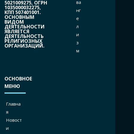
ва
5021009275, ОГРН
1035000032275,
нг
КПП 507401001.
ОСНОВНЫМ
е
ВИДОМ
л
ДЕЯТЕЛЬНОСТИ
ЯВЛЯЕТСЯ
и
ДЕЯТЕЛЬНОСТЬ
РЕЛИГИОЗНЫХ
з
ОРГАНИЗАЦИЙ.
м
ОСНОВНОЕ
МЕНЮ
Главна
я
Новост
и