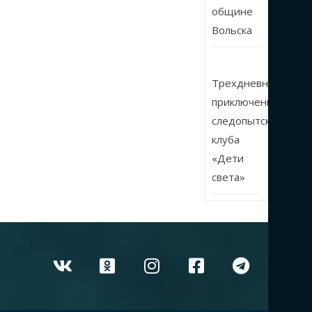
общине
Вольска
Трехдневные
приключения
следопытского
клуба
«Дети
света»