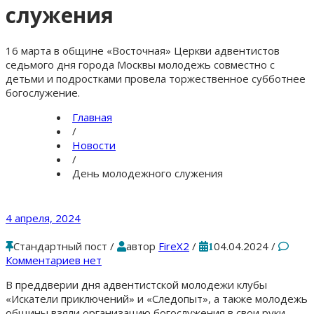
служения
16 марта в общине «Восточная» Церкви адвентистов
седьмого дня города Москвы молодежь совместно с
детьми и подростками провела торжественное субботнее
богослужение.
Главная
/
Новости
/
День молодежного служения
4 апреля, 2024
Стандартный пост
/
автор
FireX2
/
04.04.2024
/
1
Комментариев нет
В преддверии дня адвентистской молодежи клубы
«Искатели приключений» и «Следопыт», а также молодежь
общины взяли организацию богослужения в свои руки.