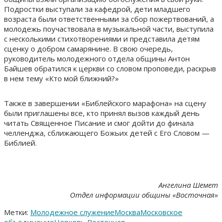
Подростки выступали за кафедрой, дети младшего
возраста были ответственными за сбор пожертвований, а
молодежь поучаствовала в музыкальной части, выступила
с несколькими стихотворениями и представила детям
сценку о добром самарянине. В свою очередь,
руководитель молодежного отдела общины Антон
Байшев обратился к церкви со словом проповеди, раскрыв
в нем тему «Кто мой ближний?»
Также в завершении «Библейского марафона» на сцену
были приглашены все, кто принял вызов каждый день
читать Священное Писание и смог дойти до финала
челленджа, сближающего Божьих детей с Его Словом —
Библией.
Ангелина Шемет
Отдел информации общины «Восточная»
Метки:
Молодежное служение
Москва
Московское
объединение
Церковь Восточная