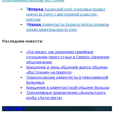
Вперед
Казанский клуб здоровья провел
новую встречу с викториной и мастер-
классом
Назад
Адвентисты Борисоглебска провели
серию евангельских встреч
Последние новости
«На связи»: как укрепляли семейные
отношения через отдых в Северо-Западном
объединении
Крещение и день общения: выезд общины
«Восточная» на природу
Ломоносовские адвентисты в Николаевской
больнице
Крещение в адвентистской общине Вольска
Трехдневные приключения следопытского
клуба «Дети света»