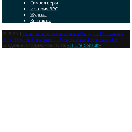
Символ веры
История ЗРС
Журнал
Контакты
© 2026 |
Религиозная организация Западно-Российский
Союз Церкви Христиан — Адвентистов Седьмого Дня
Создание и поддержка сайта:
«IT Life Consult»