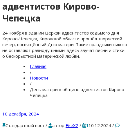
адвентистов Кирово-
Чепецка
24 ноября в здании Церкви адвентистов седьмого дня
Кирово-Чепецка, Кировской области прошёл творческий
вечер, посвящённый Дню матери. Такие праздники никого
не оставляют равнодушными: здесь звучат песни и стихи
о бескорыстной материнской любви.
Главная
/
Новости
/
День матери в общине адвентистов Кирово-
Чепецка
10 декабря, 2024
Стандартный пост
/
автор
FireX2
/
10.12.2024
/
1