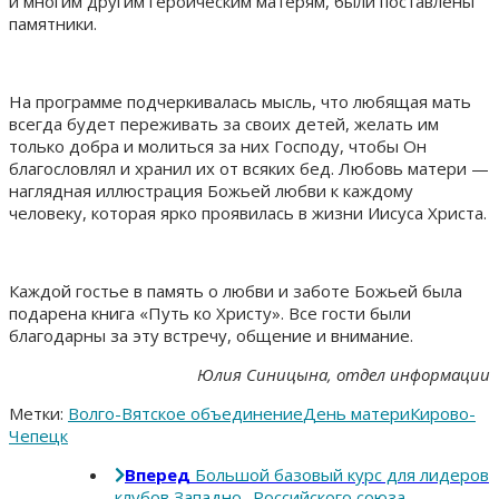
и многим другим героическим матерям, были поставлены
памятники.
На программе подчеркивалась мысль, что любящая мать
всегда будет переживать за своих детей, желать им
только добра и молиться за них Господу, чтобы Он
благословлял и хранил их от всяких бед. Любовь матери —
наглядная иллюстрация Божьей любви к каждому
человеку, которая ярко проявилась в жизни Иисуса Христа.
Каждой гостье в память о любви и заботе Божьей была
подарена книга «Путь ко Христу». Все гости были
благодарны за эту встречу, общение и внимание.
Юлия Синицына, отдел информации
Метки:
Волго-Вятское объединение
День матери
Кирово-
Чепецк
Вперед
Большой базовый курс для лидеров
клубов Западно- Российского союза