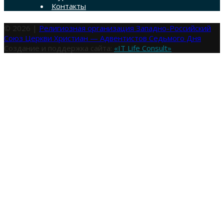
Контакты
© 2026 |
Религиозная организация Западно-Российский
Союз Церкви Христиан — Адвентистов Седьмого Дня
Создание и поддержка сайта:
«IT Life Consult»