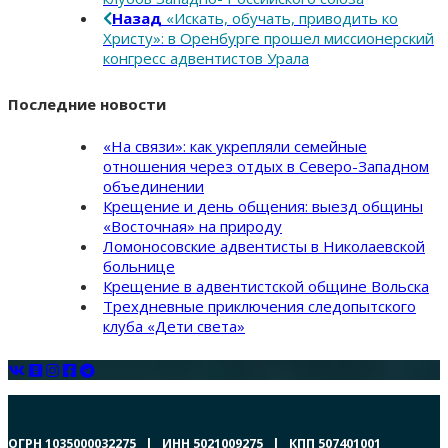
Назад
«Искать, обучать, приводить ко
Христу»: в Оренбурге прошел миссионерский
конгресс адвентистов Урала
Последние новости
«На связи»: как укрепляли семейные
отношения через отдых в Северо-Западном
объединении
Крещение и день общения: выезд общины
«Восточная» на природу
Ломоносовские адвентисты в Николаевской
больнице
Крещение в адвентистской общине Вольска
Трехдневные приключения следопытского
клуба «Дети света»
ОГРН 1035000032275 | ИНН 5021009275 | КПП 507401001