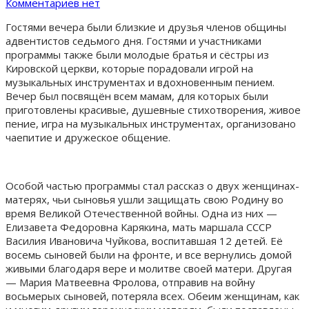
Комментариев нет
Гостями вечера были близкие и друзья членов общины
адвентистов седьмого дня. Гостями и участниками
программы также были молодые братья и сёстры из
Кировской церкви, которые порадовали игрой на
музыкальных инструментах и вдохновенным пением.
Вечер был посвящён всем мамам, для которых были
приготовлены красивые, душевные стихотворения, живое
пение, игра на музыкальных инструментах, организовано
чаепитие и дружеское общение.
Особой частью программы стал рассказ о двух женщинах-
матерях, чьи сыновья ушли защищать свою Родину во
время Великой Отечественной войны. Одна из них —
Елизавета Федоровна Карякина, мать маршала СССР
Василия Ивановича Чуйкова, воспитавшая 12 детей. Её
восемь сыновей были на фронте, и все вернулись домой
живыми благодаря вере и молитве своей матери. Другая
— Мария Матвеевна Фролова, отправив на войну
восьмерых сыновей, потеряла всех. Обеим женщинам, как