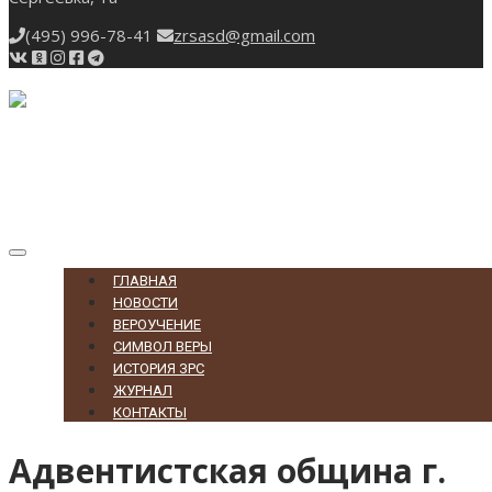
(495) 996-78-41
zrsasd@gmail.com
Toggle
navigation
ГЛАВНАЯ
НОВОСТИ
ВЕРОУЧЕНИЕ
СИМВОЛ ВЕРЫ
ИСТОРИЯ ЗРС
ЖУРНАЛ
КОНТАКТЫ
Адвентистская община г.