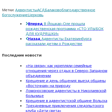
Метки:
Адвентисты
АСД
Балаково
благодарственное
богослужение
Церковь
Вперед
В Йошкар-Оле прошла
рождественская программа «СТО УЛЫБОК
ДЛЯ КУДРЯШКИ»
Назад
Адвентисты Екатеринбурга
рассказали детям о Рождестве
Последние новости
«На связи»: как укрепляли семейные
отношения через отдых в Северо-Западном
объединении
Крещение и день общения: выезд общины
«Восточная» на природу
Ломоносовские адвентисты в Николаевской
больнице
Крещение в адвентистской общине Вольска
Трехдневные приключения следопытского
клуба «Дети света»