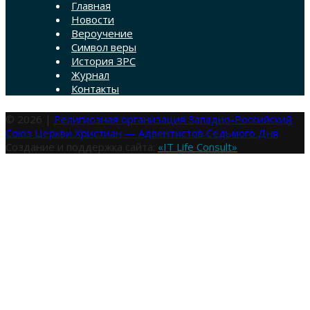
Главная
Новости
Вероучение
Символ веры
История ЗРС
Журнал
Контакты
© 2026 |
Религиозная организация Западно-Российский
Союз Церкви Христиан — Адвентистов Седьмого Дня
Создание и поддержка сайта:
«IT Life Consult»