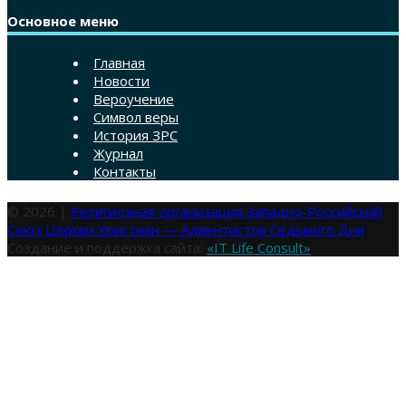
Основное меню
Главная
Новости
Вероучение
Символ веры
История ЗРС
Журнал
Контакты
© 2026 |
Религиозная организация Западно-Российский
Союз Церкви Христиан — Адвентистов Седьмого Дня
Создание и поддержка сайта:
«IT Life Consult»