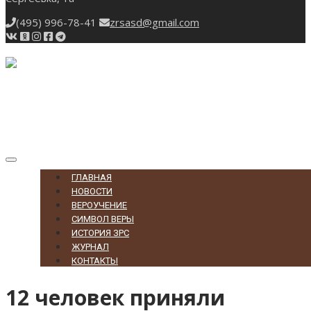
(495) 996-78-41
zrsasd@gmail.com
Toggle
navigation
ГЛАВНАЯ
НОВОСТИ
ВЕРОУЧЕНИЕ
СИМВОЛ ВЕРЫ
ИСТОРИЯ ЗРС
ЖУРНАЛ
КОНТАКТЫ
12 человек приняли