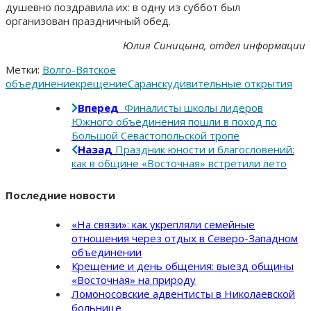
душевно поздравила их: в одну из суббот был
организован праздничный обед.
Юлия Синицына, отдел информации
Метки:
Волго-Вятское
объединение
крещение
Саранск
удивительные открытия
Вперед
Финалисты школы лидеров
Южного объединения пошли в поход по
Большой Севастопольской тропе
Назад
Праздник юности и благословений:
как в общине «Восточная» встретили лето
Последние новости
«На связи»: как укрепляли семейные
отношения через отдых в Северо-Западном
объединении
Крещение и день общения: выезд общины
«Восточная» на природу
Ломоносовские адвентисты в Николаевской
больнице