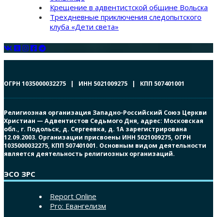
Крещение в адвентистской общине Вольска
Трехдневные приключения следопытского
клуба «Дети света»
ОГРН 1035000032275 | ИНН 5021009275 | КПП 507401001
Религиозная организация Западно-Российский Союз Церкви
Христиан — Адвентистов Седьмого Дня, адрес: Московская
обл., г. Подольск, д. Сергеевка, д. 1А зарегистрирована
12.09.2003. Организации присвоены ИНН 5021009275, ОГРН
1035000032275, КПП 507401001. Основным видом деятельности
является деятельность религиозных организаций.
ЭСО ЗРС
Report Online
Pro: Евангелизм