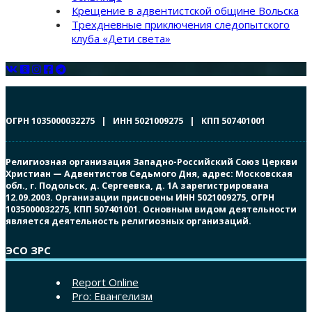
Крещение в адвентистской общине Вольска
Трехдневные приключения следопытского
клуба «Дети света»
ОГРН 1035000032275 | ИНН 5021009275 | КПП 507401001
Религиозная организация Западно-Российский Союз Церкви
Христиан — Адвентистов Седьмого Дня, адрес: Московская
обл., г. Подольск, д. Сергеевка, д. 1А зарегистрирована
12.09.2003. Организации присвоены ИНН 5021009275, ОГРН
1035000032275, КПП 507401001. Основным видом деятельности
является деятельность религиозных организаций.
ЭСО ЗРС
Report Online
Pro: Евангелизм