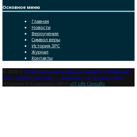
Основное меню
Главная
Новости
Вероучение
Символ веры
История ЗРС
Журнал
Контакты
© 2026 |
Религиозная организация Западно-Российский
Союз Церкви Христиан — Адвентистов Седьмого Дня
Создание и поддержка сайта:
«IT Life Consult»