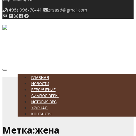
(495) 996-78-41
zrsasd@gmail.com
Toggle
navigation
ГЛАВНАЯ
НОВОСТИ
ВЕРОУЧЕНИЕ
СИМВОЛ ВЕРЫ
ИСТОРИЯ ЗРС
ЖУРНАЛ
КОНТАКТЫ
Метка:жена