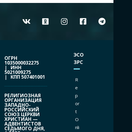
ЭСО
ОГРН
ЗРС
1035000032275
| ИНН
5021009275
| КПП 507401001
R
e
РЕЛИГИОЗНАЯ
p
ОРГАНИЗАЦИЯ
or
ЗАПАДНО-
РОССИЙСКИЙ
t
СОЮЗ ЦЕРКВИ
ХРИСТИАН —
O
АДВЕНТИСТОВ
nli
СЕДЬМОГО ДНЯ,