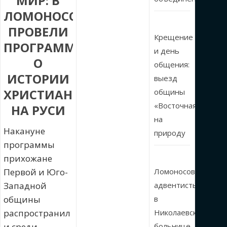
МИР: В
ЛОМОНОСОВЕ
ПРОВЕЛИ
Крещение
ПРОГРАММУ
и день
О
общения:
ИСТОРИИ
выезд
ХРИСТИАНСТВА
общины
«Восточная»
НА РУСИ
на
Накануне
природу
программы
прихожане
Первой и Юго-
Ломоносовские
Западной
адвентисты
общины
в
распространил
Николаевской
и среди
больнице