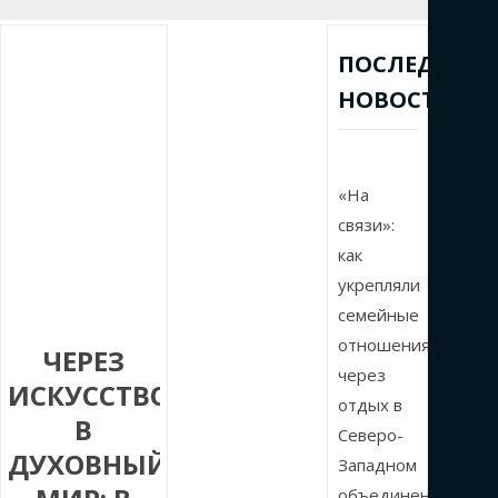
ПОСЛЕДНИЕ
НОВОСТИ
«На
связи»:
как
укрепляли
семейные
отношения
ЧЕРЕЗ
через
ИСКУССТВО
отдых в
В
Северо-
ДУХОВНЫЙ
Западном
объединении