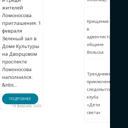
жителей
Ломоносова
Крещение
приглашения. 1
в
февраля
адвентистской
Зеленый зал в
общине
Доме Культуры
Вольска
на Дворцовом
проспекте
Ломоносова
Трехдневные
наполнился.
приключения
&nbs...
следопытского
клуба
ПОДРОБНЕЕ
«Дети
14 февраля, 2020
света»