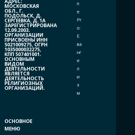
АДРЕС:
n
МОСКОВСКАЯ
ОБЛ., Г.
e
ПОДОЛЬСК, Д.
Pr
СЕРГЕЕВКА, Д. 1А
ЗАРЕГИСТРИРОВАНА
o:
12.09.2003.
ОРГАНИЗАЦИИ
Е
ПРИСВОЕНЫ ИНН
ва
5021009275, ОГРН
1035000032275,
нг
КПП 507401001.
ОСНОВНЫМ
е
ВИДОМ
л
ДЕЯТЕЛЬНОСТИ
ЯВЛЯЕТСЯ
и
ДЕЯТЕЛЬНОСТЬ
РЕЛИГИОЗНЫХ
з
ОРГАНИЗАЦИЙ.
м
ОСНОВНОЕ
МЕНЮ