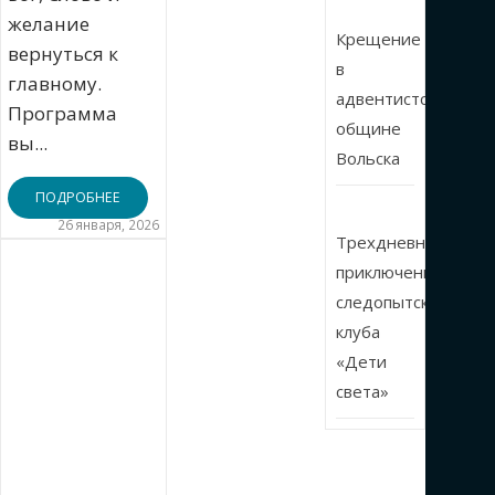
желание
Крещение
вернуться к
в
главному.
адвентистской
Программа
общине
вы...
Вольска
ПОДРОБНЕЕ
26 января, 2026
Трехдневные
приключения
следопытского
клуба
«Дети
света»