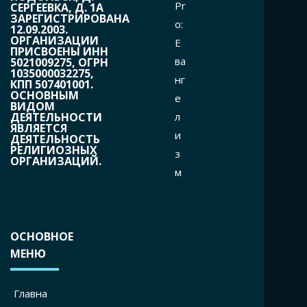
Pr
СЕРГЕЕВКА, Д. 1А
ЗАРЕГИСТРИРОВАНА
o:
12.09.2003.
ОРГАНИЗАЦИИ
Е
ПРИСВОЕНЫ ИНН
ва
5021009275, ОГРН
1035000032275,
нг
КПП 507401001.
ОСНОВНЫМ
е
ВИДОМ
л
ДЕЯТЕЛЬНОСТИ
ЯВЛЯЕТСЯ
и
ДЕЯТЕЛЬНОСТЬ
РЕЛИГИОЗНЫХ
з
ОРГАНИЗАЦИЙ.
м
ОСНОВНОЕ
МЕНЮ
Главна