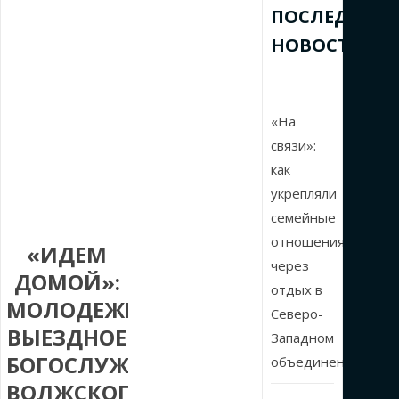
ПОСЛЕДНИЕ
НОВОСТИ
«На
связи»:
как
укрепляли
семейные
отношения
«ИДЕМ
через
ДОМОЙ»:
отдых в
МОЛОДЕЖНОЕ
Северо-
ВЫЕЗДНОЕ
Западном
БОГОСЛУЖЕНИЕ
объединении
ВОЛЖСКОГО