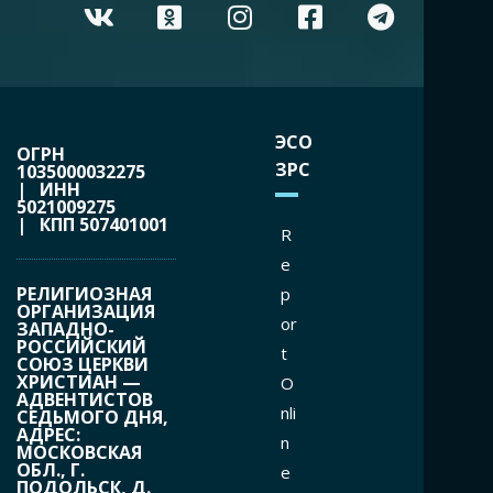
ЭСО
ОГРН
ЗРС
1035000032275
| ИНН
5021009275
| КПП 507401001
R
e
РЕЛИГИОЗНАЯ
p
ОРГАНИЗАЦИЯ
or
ЗАПАДНО-
РОССИЙСКИЙ
t
СОЮЗ ЦЕРКВИ
ХРИСТИАН —
O
АДВЕНТИСТОВ
nli
СЕДЬМОГО ДНЯ,
АДРЕС:
n
МОСКОВСКАЯ
ОБЛ., Г.
e
ПОДОЛЬСК, Д.