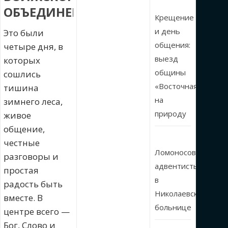
ОБЪЕДИНЕНИЯ
Крещение
и день
Это были
общения:
четыре дня, в
выезд
которых
общины
сошлись
«Восточная»
тишина
на
зимнего леса,
природу
живое
общение,
честные
Ломоносовские
разговоры и
адвентисты
простая
в
радость быть
Николаевской
вместе. В
больнице
центре всего —
Бог, Слово и