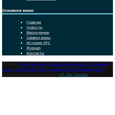
Основное меню
Главная
Новости
Вероучение
Символ веры
История ЗРС
Журнал
Контакты
© 2026 |
Религиозная организация Западно-Российский
Союз Церкви Христиан — Адвентистов Седьмого Дня
Создание и поддержка сайта:
«IT Life Consult»