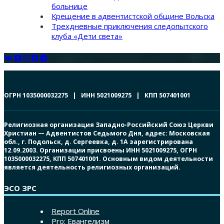
больнице
Крещение в адвентистской общине Вольска
Трехдневные приключения следопытского
клуба «Дети света»
ОГРН 1035000032275 | ИНН 5021009275 | КПП 507401001
Религиозная организация Западно-Российский Союз Церкви
Христиан — Адвентистов Седьмого Дня, адрес: Московская
обл., г. Подольск, д. Сергеевка, д. 1А зарегистрирована
12.09.2003. Организации присвоены ИНН 5021009275, ОГРН
1035000032275, КПП 507401001. Основным видом деятельности
является деятельность религиозных организаций.
ЭСО ЗРС
Report Online
Pro: Евангелизм