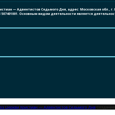
иан — Адвентистов Седьмого Дня, адрес: Московская обл., г. Под
ПП 507401001. Основным видом деятельности является деятельно
оюз Церкви Христиан — Адвентистов Седьмого Дня
Создание