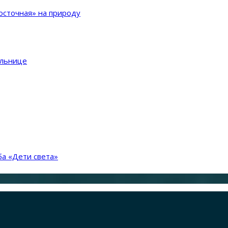
сточная» на природу
ольнице
а «Дети света»