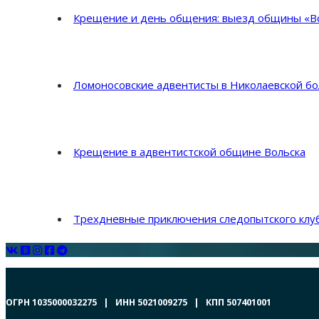
Крещение и день общения: выезд общины «Во
Ломоносовские адвентисты в Николаевской б
Крещение в адвентистской общине Вольска
Трехдневные приключения следопытского клуб
ОГРН 1035000032275 | ИНН 5021009275 | КПП 507401001