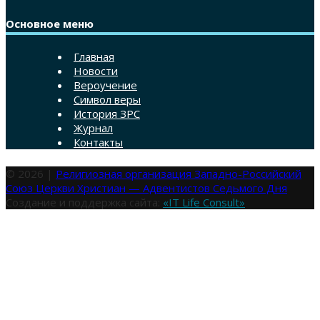
Основное меню
Главная
Новости
Вероучение
Символ веры
История ЗРС
Журнал
Контакты
© 2026 |
Религиозная организация Западно-Российский
Союз Церкви Христиан — Адвентистов Седьмого Дня
Создание и поддержка сайта:
«IT Life Consult»