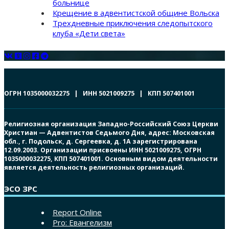
больнице
Крещение в адвентистской общине Вольска
Трехдневные приключения следопытского
клуба «Дети света»
ОГРН 1035000032275 | ИНН 5021009275 | КПП 507401001
Религиозная организация Западно-Российский Союз Церкви
Христиан — Адвентистов Седьмого Дня, адрес: Московская
обл., г. Подольск, д. Сергеевка, д. 1А зарегистрирована
12.09.2003. Организации присвоены ИНН 5021009275, ОГРН
1035000032275, КПП 507401001. Основным видом деятельности
является деятельность религиозных организаций.
ЭСО ЗРС
Report Online
Pro: Евангелизм