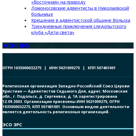
«Восточная» на природу
Ломоносовские адвентисты в Николаевской
больнице
Крещение в адвентистской общине Вольска
Трехдневные приключения следопытского
клуба «Дети света»
ОГРН 1035000032275 | ИНН 5021009275 | КПП 507401001
Религиозная организация Западно-Российский Союз Церкви
Христиан — Адвентистов Седьмого Дня, адрес: Московская
обл., г. Подольск, д. Сергеевка, д. 1А зарегистрирована
12.09.2003. Организации присвоены ИНН 5021009275, ОГРН
1035000032275, КПП 507401001. Основным видом деятельности
является деятельность религиозных организаций.
ЭСО ЗРС