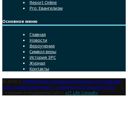
Report Online
Pro: Евангелизм
Основное меню
Главная
Новости
Вероучение
Символ веры
История ЗРС
Журнал
Контакты
© 2026 |
Религиозная организация Западно-Российский
Союз Церкви Христиан — Адвентистов Седьмого Дня
Создание и поддержка сайта:
«IT Life Consult»