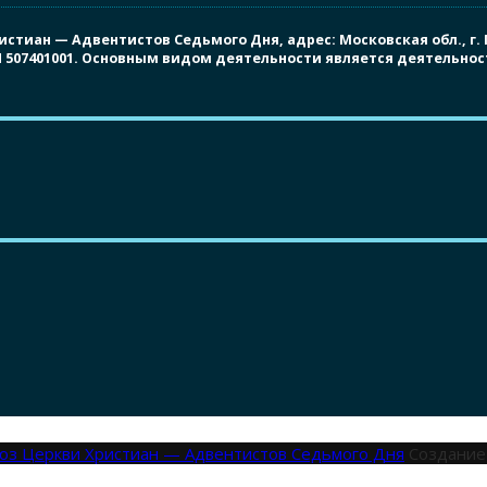
иан — Адвентистов Седьмого Дня, адрес: Московская обл., г. Под
ПП 507401001. Основным видом деятельности является деятельно
оюз Церкви Христиан — Адвентистов Седьмого Дня
Создание