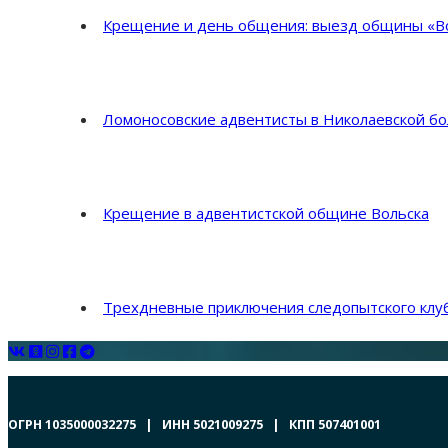
Крещение и день общения: выезд общины «Во
Ломоносовские адвентисты в Николаевской б
Крещение в адвентистской общине Вольска
Трехдневные приключения следопытского клуб
ОГРН 1035000032275 | ИНН 5021009275 | КПП 507401001