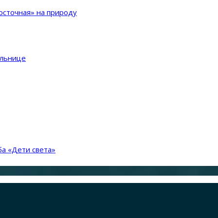
сточная» на природу
ольнице
а «Дети света»