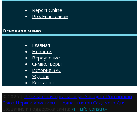
Report Online
Pro: Евангелизм
Основное меню
Главная
Новости
Вероучение
Символ веры
История ЗРС
Журнал
Контакты
© 2026 |
Религиозная организация Западно-Российский
Союз Церкви Христиан — Адвентистов Седьмого Дня
Создание и поддержка сайта:
«IT Life Consult»