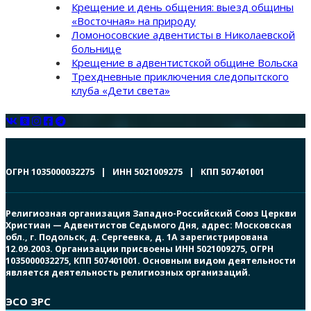
Крещение и день общения: выезд общины
«Восточная» на природу
Ломоносовские адвентисты в Николаевской
больнице
Крещение в адвентистской общине Вольска
Трехдневные приключения следопытского
клуба «Дети света»
ОГРН 1035000032275 | ИНН 5021009275 | КПП 507401001
Религиозная организация Западно-Российский Союз Церкви
Христиан — Адвентистов Седьмого Дня, адрес: Московская
обл., г. Подольск, д. Сергеевка, д. 1А зарегистрирована
12.09.2003. Организации присвоены ИНН 5021009275, ОГРН
1035000032275, КПП 507401001. Основным видом деятельности
является деятельность религиозных организаций.
ЭСО ЗРС