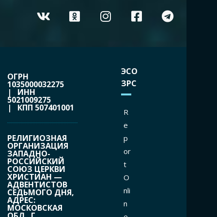
ЭСО
ОГРН
ЗРС
1035000032275
| ИНН
5021009275
| КПП 507401001
R
e
РЕЛИГИОЗНАЯ
p
ОРГАНИЗАЦИЯ
or
ЗАПАДНО-
РОССИЙСКИЙ
t
СОЮЗ ЦЕРКВИ
ХРИСТИАН —
O
АДВЕНТИСТОВ
nli
СЕДЬМОГО ДНЯ,
АДРЕС:
n
МОСКОВСКАЯ
ОБЛ., Г.
e