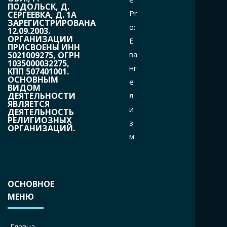
ПОДОЛЬСК, Д.
Pr
СЕРГЕЕВКА, Д. 1А
ЗАРЕГИСТРИРОВАНА
o:
12.09.2003.
ОРГАНИЗАЦИИ
Е
ПРИСВОЕНЫ ИНН
ва
5021009275, ОГРН
1035000032275,
нг
КПП 507401001.
ОСНОВНЫМ
е
ВИДОМ
л
ДЕЯТЕЛЬНОСТИ
ЯВЛЯЕТСЯ
и
ДЕЯТЕЛЬНОСТЬ
РЕЛИГИОЗНЫХ
з
ОРГАНИЗАЦИЙ.
м
ОСНОВНОЕ
МЕНЮ
Главна