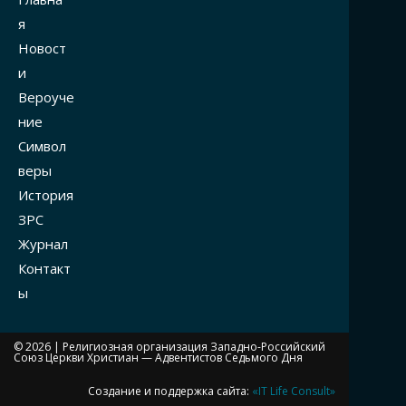
я
Новост
и
Вероуче
ние
Символ
веры
История
ЗРС
Журнал
Контакт
ы
© 2026 |
Религиозная организация Западно-Российский
Союз Церкви Христиан — Адвентистов Седьмого Дня
Создание и поддержка сайта:
«IT Life Consult»