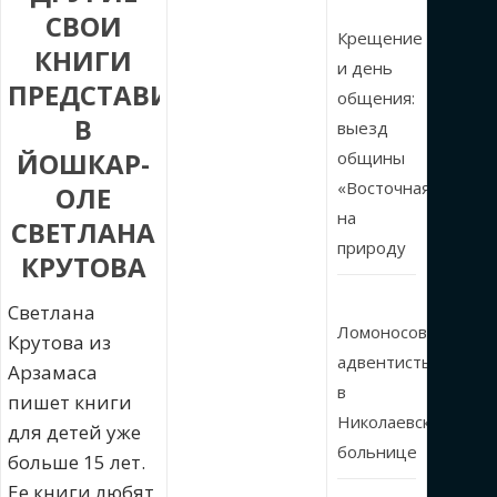
СВОИ
Крещение
КНИГИ
и день
ПРЕДСТАВИЛА
общения:
В
выезд
ЙОШКАР-
общины
«Восточная»
ОЛЕ
на
СВЕТЛАНА
природу
КРУТОВА
Светлана
Ломоносовские
Крутова из
адвентисты
Арзамаса
в
пишет книги
Николаевской
для детей уже
больнице
больше 15 лет.
Ее книги любят