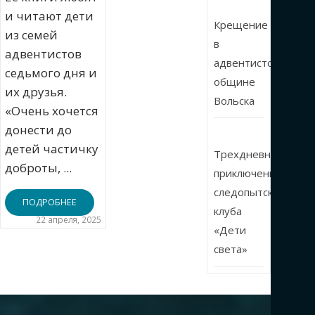
и читают дети
Крещение
из семей
в
адвентистов
адвентистской
седьмого дня и
общине
их друзья.
Вольска
«Очень хочется
донести до
детей частичку
Трехдневные
доброты, ...
приключения
следопытского
ПОДРОБНЕЕ
клуба
22 апреля, 2025
«Дети
света»