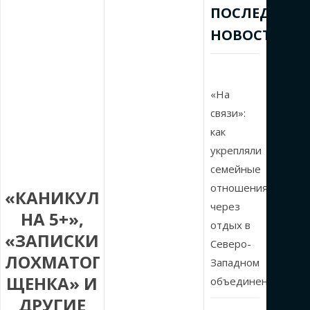
ПОСЛЕДНИЕ
НОВОСТИ
«На
связи»:
как
укрепляли
семейные
отношения
«КАНИКУЛЫ
через
НА 5+»,
отдых в
«ЗАПИСКИ
Северо-
ЛОХМАТОГО
Западном
ЩЕНКА» И
объединении
ДРУГИЕ