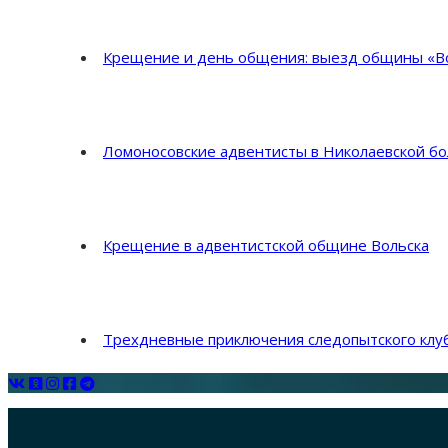
Крещение и день общения: выезд общины «Во
Ломоносовские адвентисты в Николаевской б
Крещение в адвентистской общине Вольска
Трехдневные приключения следопытского клуб