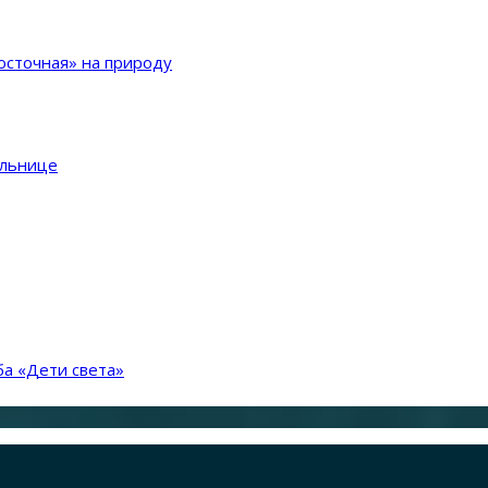
сточная» на природу
ольнице
а «Дети света»