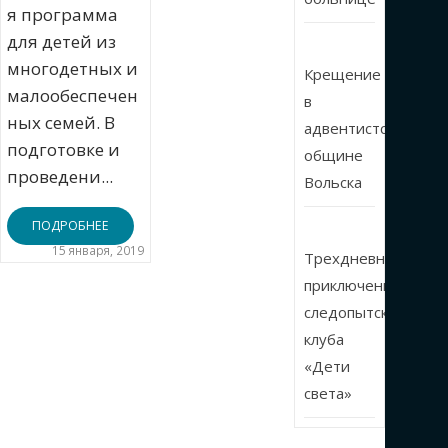
я программа
для детей из
многодетных и
Крещение
малообеспечен
в
ных семей. В
адвентистской
подготовке и
общине
проведени...
Вольска
ПОДРОБНЕЕ
15 января, 2019
Трехдневные
приключения
следопытского
клуба
«Дети
света»