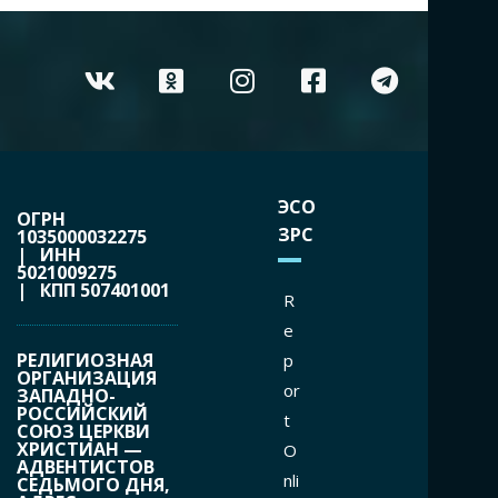
ЭСО
ОГРН
ЗРС
1035000032275
| ИНН
5021009275
| КПП 507401001
R
e
РЕЛИГИОЗНАЯ
p
ОРГАНИЗАЦИЯ
or
ЗАПАДНО-
РОССИЙСКИЙ
t
СОЮЗ ЦЕРКВИ
ХРИСТИАН —
O
АДВЕНТИСТОВ
nli
СЕДЬМОГО ДНЯ,