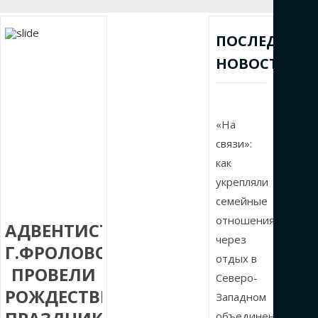
ПОСЛЕДНИЕ
НОВОСТИ
«На
связи»:
как
укрепляли
семейные
отношения
АДВЕНТИСТЫ
через
Г.ФРОЛОВО
отдых в
ПРОВЕЛИ
Северо-
РОЖДЕСТВЕНСКИЙ
Западном
объединении