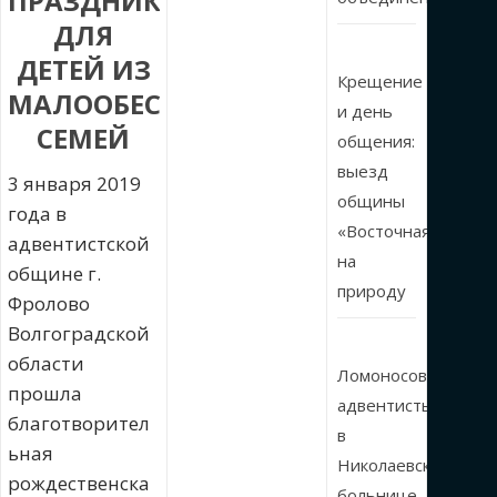
ПРАЗДНИК
ДЛЯ
ДЕТЕЙ ИЗ
Крещение
МАЛООБЕСПЕЧЕННЫХ
и день
СЕМЕЙ
общения:
выезд
3 января 2019
общины
года в
«Восточная»
адвентистской
на
общине г.
природу
Фролово
Волгоградской
области
Ломоносовские
прошла
адвентисты
благотворител
в
ьная
Николаевской
рождественска
больнице