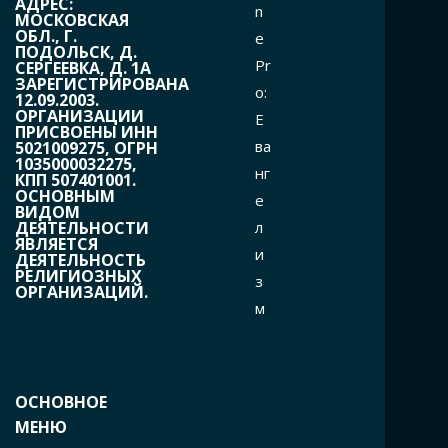
АДРЕС:
n
МОСКОВСКАЯ
ОБЛ., Г.
e
ПОДОЛЬСК, Д.
Pr
СЕРГЕЕВКА, Д. 1А
ЗАРЕГИСТРИРОВАНА
o:
12.09.2003.
ОРГАНИЗАЦИИ
Е
ПРИСВОЕНЫ ИНН
ва
5021009275, ОГРН
1035000032275,
нг
КПП 507401001.
ОСНОВНЫМ
е
ВИДОМ
л
ДЕЯТЕЛЬНОСТИ
ЯВЛЯЕТСЯ
и
ДЕЯТЕЛЬНОСТЬ
РЕЛИГИОЗНЫХ
з
ОРГАНИЗАЦИЙ.
м
ОСНОВНОЕ
МЕНЮ