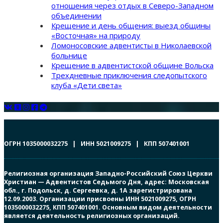
отношения через отдых в Северо-Западном
объединении
Крещение и день общения: выезд общины
«Восточная» на природу
Ломоносовские адвентисты в Николаевской
больнице
Крещение в адвентистской общине Вольска
Трехдневные приключения следопытского
клуба «Дети света»
ОГРН 1035000032275 | ИНН 5021009275 | КПП 507401001
Религиозная организация Западно-Российский Союз Церкви
Христиан — Адвентистов Седьмого Дня, адрес: Московская
обл., г. Подольск, д. Сергеевка, д. 1А зарегистрирована
12.09.2003. Организации присвоены ИНН 5021009275, ОГРН
1035000032275, КПП 507401001. Основным видом деятельности
является деятельность религиозных организаций.