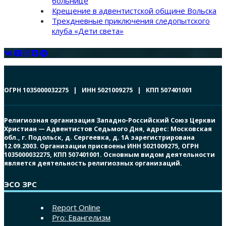
больнице
Крещение в адвентистской общине Вольска
Трехдневные приключения следопытского
клуба «Дети света»
ОГРН 1035000032275 | ИНН 5021009275 | КПП 507401001
Религиозная организация Западно-Российский Союз Церкви
Христиан — Адвентистов Седьмого Дня, адрес: Московская
обл., г. Подольск, д. Сергеевка, д. 1А зарегистрирована
12.09.2003. Организации присвоены ИНН 5021009275, ОГРН
1035000032275, КПП 507401001. Основным видом деятельности
является деятельность религиозных организаций.
ЭСО ЗРС
Report Online
Pro: Евангелизм