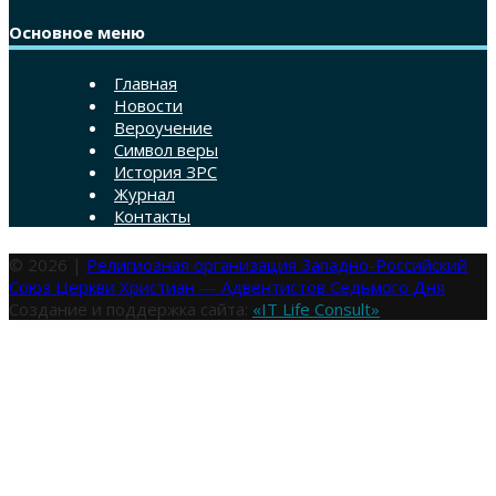
Основное меню
Главная
Новости
Вероучение
Символ веры
История ЗРС
Журнал
Контакты
© 2026 |
Религиозная организация Западно-Российский
Союз Церкви Христиан — Адвентистов Седьмого Дня
Создание и поддержка сайта:
«IT Life Consult»