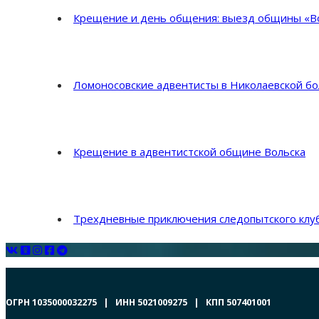
Крещение и день общения: выезд общины «Во
Ломоносовские адвентисты в Николаевской б
Крещение в адвентистской общине Вольска
Трехдневные приключения следопытского клуб
ОГРН 1035000032275 | ИНН 5021009275 | КПП 507401001