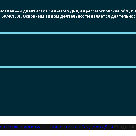
иан — Адвентистов Седьмого Дня, адрес: Московская обл., г. Под
ПП 507401001. Основным видом деятельности является деятельно
оюз Церкви Христиан — Адвентистов Седьмого Дня
Создание