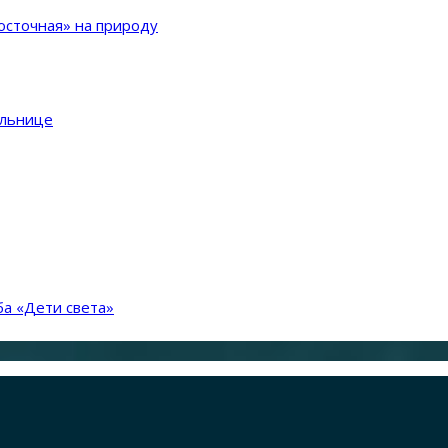
сточная» на природу
ольнице
а «Дети света»