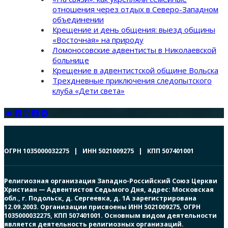
отношения через отдых в Северо-Западном
объединении
Крещение и день общения: выезд общины
«Восточная» на природу
Ломоносовские адвентисты в Николаевской
больнице
Крещение в адвентистской общине Вольска
Трехдневные приключения следопытского
клуба «Дети света»
ОГРН 1035000032275 | ИНН 5021009275 | КПП 507401001
Религиозная организация Западно-Российский Союз Церкви
Христиан — Адвентистов Седьмого Дня, адрес: Московская
обл., г. Подольск, д. Сергеевка, д. 1А зарегистрирована
12.09.2003. Организации присвоены ИНН 5021009275, ОГРН
1035000032275, КПП 507401001. Основным видом деятельности
является деятельность религиозных организаций.