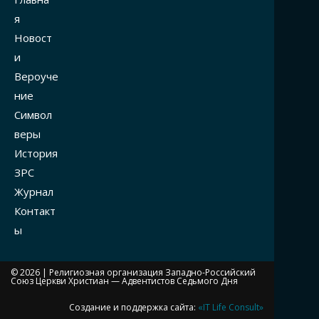
я
Новост
и
Вероуче
ние
Символ
веры
История
ЗРС
Журнал
Контакт
ы
© 2026 |
Религиозная организация Западно-Российский
Союз Церкви Христиан — Адвентистов Седьмого Дня
Создание и поддержка сайта:
«IT Life Consult»