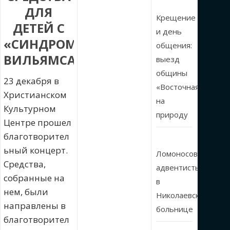
ДЛЯ
Крещение
ДЕТЕЙ С
и день
«СИНДРОМОМ
общения:
ВИЛЬЯМСА»
выезд
общины
23 декабря в
«Восточная»
Христианском
на
Культурном
природу
Центре прошел
благотворител
ьный концерт.
Ломоносовские
Средства,
адвентисты
собранные на
в
нем, были
Николаевской
направлены в
больнице
благотворител