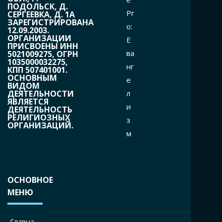
ПОДОЛЬСК, Д.
Pr
СЕРГЕЕВКА, Д. 1А
ЗАРЕГИСТРИРОВАНА
o:
12.09.2003.
ОРГАНИЗАЦИИ
Е
ПРИСВОЕНЫ ИНН
ва
5021009275, ОГРН
1035000032275,
нг
КПП 507401001.
ОСНОВНЫМ
е
ВИДОМ
л
ДЕЯТЕЛЬНОСТИ
ЯВЛЯЕТСЯ
и
ДЕЯТЕЛЬНОСТЬ
РЕЛИГИОЗНЫХ
з
ОРГАНИЗАЦИЙ.
м
ОСНОВНОЕ
МЕНЮ
Главна