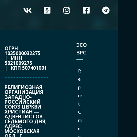
ЭСО
ОГРН
ЗРС
1035000032275
| ИНН
5021009275
| КПП 507401001
R
e
РЕЛИГИОЗНАЯ
p
ОРГАНИЗАЦИЯ
or
ЗАПАДНО-
РОССИЙСКИЙ
t
СОЮЗ ЦЕРКВИ
ХРИСТИАН —
O
АДВЕНТИСТОВ
nli
СЕДЬМОГО ДНЯ,
АДРЕС:
n
МОСКОВСКАЯ
ОБЛ., Г.
e