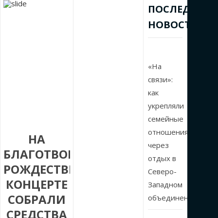
ПОСЛЕДНИЕ
НОВОСТИ
«На
связи»:
как
укрепляли
семейные
отношения
НА
через
БЛАГОТВОРИТЕЛЬНОМ
отдых в
РОЖДЕСТВЕНСКОМ
Северо-
КОНЦЕРТЕ
Западном
СОБРАЛИ
объединении
СРЕДСТВА