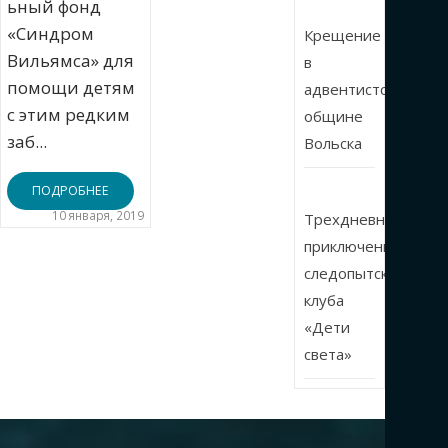
ьный фонд
«Синдром
Крещение
Вильямса» для
в
помощи детям
адвентистской
с этим редким
общине
заб...
Вольска
ПОДРОБНЕЕ
10 января, 2019
Трехдневные
приключения
следопытского
клуба
«Дети
света»