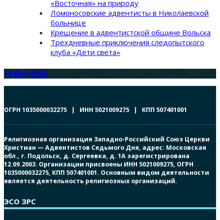
«Восточная» на природу
Ломоносовские адвентисты в Николаевской
больнице
Крещение в адвентистской общине Вольска
Трехдневные приключения следопытского
клуба «Дети света»
ОГРН 1035000032275 | ИНН 5021009275 | КПП 507401001
Религиозная организация Западно-Российский Союз Церкви
Христиан — Адвентистов Седьмого Дня, адрес: Московская
обл., г. Подольск, д. Сергеевка, д. 1А зарегистрирована
12.09.2003. Организации присвоены ИНН 5021009275, ОГРН
1035000032275, КПП 507401001. Основным видом деятельности
является деятельность религиозных организаций.
ЭСО ЗРС