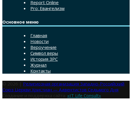
Report Online
Pro: Евангелизм
Основное меню
Главная
Новости
Вероучение
Символ веры
История ЗРС
Журнал
Контакты
© 2026 |
Религиозная организация Западно-Российский
Союз Церкви Христиан — Адвентистов Седьмого Дня
Создание и поддержка сайта:
«IT Life Consult»