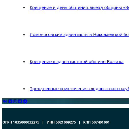
Крещение и день общения: выезд общины «Во
Ломоносовские адвентисты в Николаевской б
Крещение в адвентистской общине Вольска
Трехдневные приключения следопытского клуб
ОГРН 1035000032275 | ИНН 5021009275 | КПП 507401001