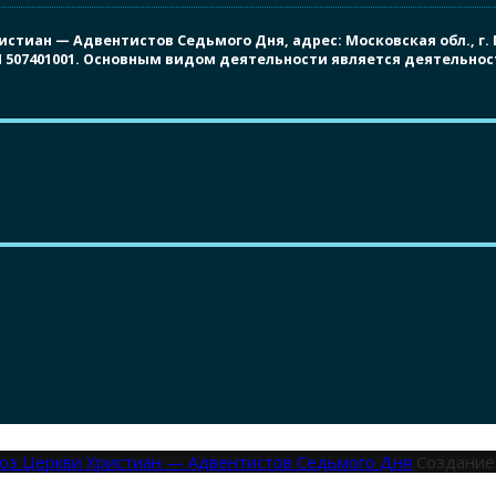
иан — Адвентистов Седьмого Дня, адрес: Московская обл., г. Под
ПП 507401001. Основным видом деятельности является деятельно
оюз Церкви Христиан — Адвентистов Седьмого Дня
Создание