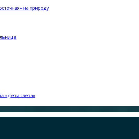
сточная» на природу
ольнице
а «Дети света»