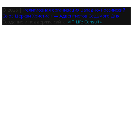
© 2026 |
Религиозная организация Западно-Российский
Союз Церкви Христиан — Адвентистов Седьмого Дня
Создание и поддержка сайта:
«IT Life Consult»