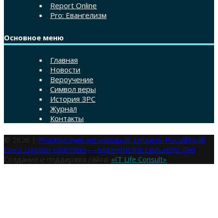
Report Online
Pro: Евангелизм
Основное меню
Главная
Новости
Вероучение
Символ веры
История ЗРС
Журнал
Контакты
© 2026 |
Религиозная организация Западно-Российский
Союз Церкви Христиан — Адвентистов Седьмого Дня
Создание и поддержка сайта:
«IT Life Consult»