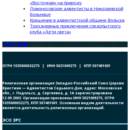
«Восточная» на природу
Ломоносовские адвентисты в Николаевской
больнице
Крещение в адвентистской общине Вольска
Трехдневные приключения следопытского
клуба «Дети света»
ОГРН 1035000032275 | ИНН 5021009275 | КПП 507401001
Религиозная организация Западно-Российский Союз Церкви
Христиан — Адвентистов Седьмого Дня, адрес: Московская
обл., г. Подольск, д. Сергеевка, д. 1А зарегистрирована
12.09.2003. Организации присвоены ИНН 5021009275, ОГРН
1035000032275, КПП 507401001. Основным видом деятельности
является деятельность религиозных организаций.
ЭСО ЗРС