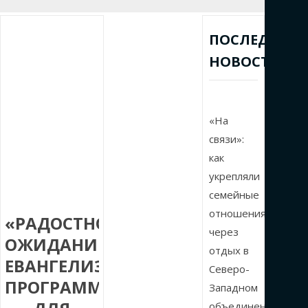
ПОСЛЕДНИЕ
НОВОСТИ
«На
связи»:
как
укрепляли
семейные
отношения
«РАДОСТНОЕ
через
ОЖИДАНИЕ»:
отдых в
ЕВАНГЕЛИЗАЦИОННАЯ
Северо-
ПРОГРАММА
Западном
объединении