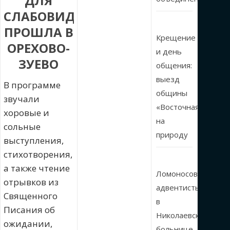
ДЛЯ
СЛАБОВИДЯЩИХ
ПРОШЛА В
Крещение
ОРЕХОВО-
и день
ЗУЕВО
общения:
выезд
В программе
общины
звучали
«Восточная»
хоровые и
на
сольные
природу
выступления,
стихотворения,
а также чтение
Ломоносовские
отрывков из
адвентисты
Священного
в
Писания об
Николаевской
ожидании,
больнице