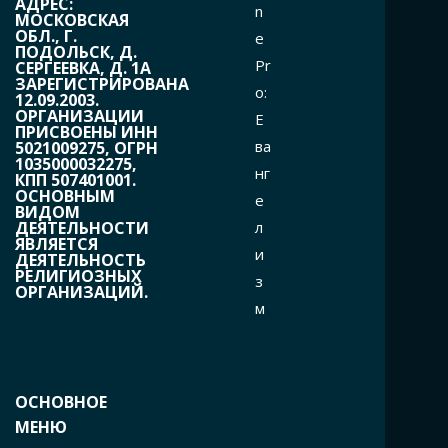
АДРЕС:
n
МОСКОВСКАЯ
ОБЛ., Г.
e
ПОДОЛЬСК, Д.
Pr
СЕРГЕЕВКА, Д. 1А
ЗАРЕГИСТРИРОВАНА
o:
12.09.2003.
ОРГАНИЗАЦИИ
Е
ПРИСВОЕНЫ ИНН
ва
5021009275, ОГРН
1035000032275,
нг
КПП 507401001.
ОСНОВНЫМ
е
ВИДОМ
л
ДЕЯТЕЛЬНОСТИ
ЯВЛЯЕТСЯ
и
ДЕЯТЕЛЬНОСТЬ
РЕЛИГИОЗНЫХ
з
ОРГАНИЗАЦИЙ.
м
ОСНОВНОЕ
МЕНЮ