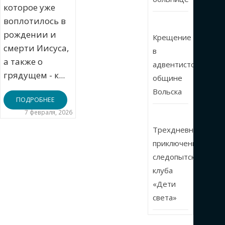
которое уже
воплотилось в
рождении и
Крещение
смерти Иисуса,
в
а также о
адвентистской
грядущем - к...
общине
Вольска
ПОДРОБНЕЕ
7 февраля, 2026
Трехдневные
приключения
следопытского
клуба
«Дети
света»