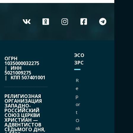
ЭСО
ОГРН
ЗРС
1035000032275
| ИНН
5021009275
| КПП 507401001
R
e
РЕЛИГИОЗНАЯ
p
ОРГАНИЗАЦИЯ
or
ЗАПАДНО-
РОССИЙСКИЙ
t
СОЮЗ ЦЕРКВИ
ХРИСТИАН —
O
АДВЕНТИСТОВ
nli
СЕДЬМОГО ДНЯ,