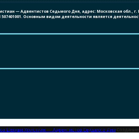
иан — Адвентистов Седьмого Дня, адрес: Московская обл., г. Под
ПП 507401001. Основным видом деятельности является деятельно
оюз Церкви Христиан — Адвентистов Седьмого Дня
Создание