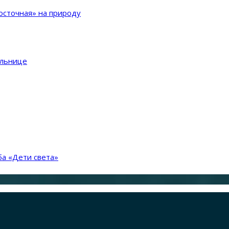
сточная» на природу
ольнице
а «Дети света»