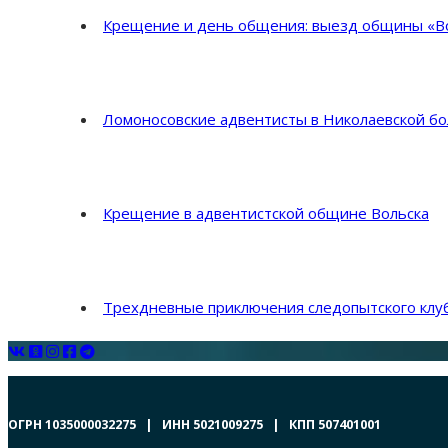
Крещение и день общения: выезд общины «Во
Ломоносовские адвентисты в Николаевской б
Крещение в адвентистской общине Вольска
Трехдневные приключения следопытского клуб
ОГРН 1035000032275 | ИНН 5021009275 | КПП 507401001