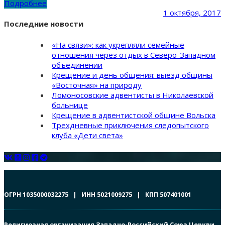
Подробнее
1 октября, 2017
Последние новости
«На связи»: как укрепляли семейные
отношения через отдых в Северо-Западном
объединении
Крещение и день общения: выезд общины
«Восточная» на природу
Ломоносовские адвентисты в Николаевской
больнице
Крещение в адвентистской общине Вольска
Трехдневные приключения следопытского
клуба «Дети света»
ОГРН 1035000032275 | ИНН 5021009275 | КПП 507401001
Религиозная организация Западно-Российский Союз Церкви