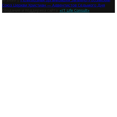
Союз Церкви Христиан — Адвентистов Седьмого Дня
Создание и поддержка сайта:
«IT Life Consult»