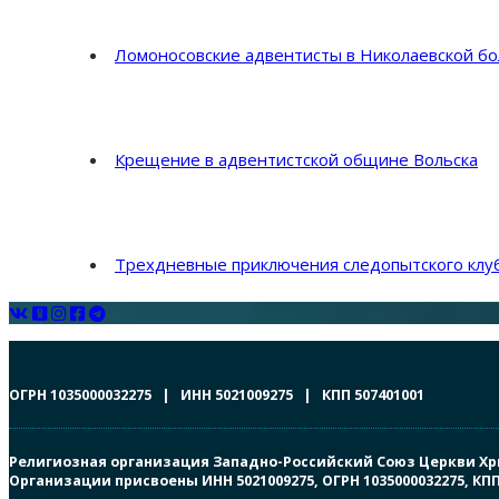
Ломоносовские адвентисты в Николаевской б
Крещение в адвентистской общине Вольска
Трехдневные приключения следопытского клуб
ОГРН 1035000032275 | ИНН 5021009275 | КПП 507401001
Религиозная организация Западно-Российский Союз Церкви Христ
Организации присвоены ИНН 5021009275, ОГРН 1035000032275, К