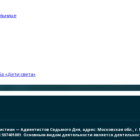
ольнице
а «Дети света»
иан — Адвентистов Седьмого Дня, адрес: Московская обл., г. Под
ПП 507401001. Основным видом деятельности является деятельно