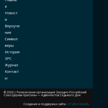
я
Новост
и
Вероуче
ние
Символ
веры
История
ЗРС
Журнал
Контакт
ы
© 2026 |
Религиозная организация Западно-Российский
Союз Церкви Христиан — Адвентистов Седьмого Дня
Создание и поддержка сайта:
«IT Life Consult»