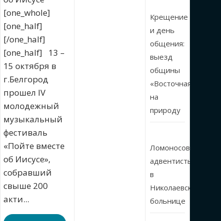
[one_whole]
Крещение
[one_half]
и день
[/one_half]
общения:
[one_half] 13 –
выезд
15 октября в
общины
г.Белгород
«Восточная»
прошел IV
на
молодежный
природу
музыкальный
фестиваль
«Пойте вместе
Ломоносовские
об Иисусе»,
адвентисты
собравший
в
свыше 200
Николаевской
акти...
больнице