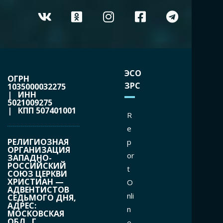
ЭСО
ОГРН
ЗРС
1035000032275
| ИНН
5021009275
| КПП 507401001
R
e
РЕЛИГИОЗНАЯ
p
ОРГАНИЗАЦИЯ
or
ЗАПАДНО-
РОССИЙСКИЙ
t
СОЮЗ ЦЕРКВИ
ХРИСТИАН —
O
АДВЕНТИСТОВ
nli
СЕДЬМОГО ДНЯ,
АДРЕС:
n
МОСКОВСКАЯ
ОБЛ., Г.
e