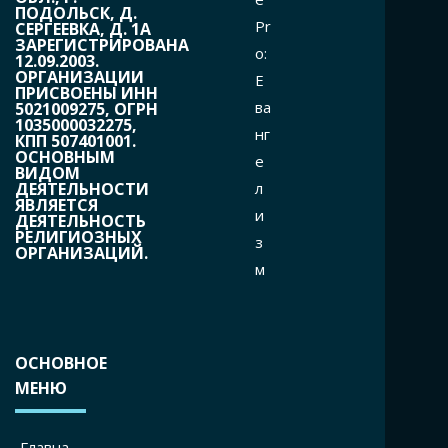
ПОДОЛЬСК, Д.
Pr
СЕРГЕЕВКА, Д. 1А
ЗАРЕГИСТРИРОВАНА
o:
12.09.2003.
ОРГАНИЗАЦИИ
Е
ПРИСВОЕНЫ ИНН
ва
5021009275, ОГРН
1035000032275,
нг
КПП 507401001.
ОСНОВНЫМ
е
ВИДОМ
л
ДЕЯТЕЛЬНОСТИ
ЯВЛЯЕТСЯ
и
ДЕЯТЕЛЬНОСТЬ
РЕЛИГИОЗНЫХ
з
ОРГАНИЗАЦИЙ.
м
ОСНОВНОЕ
МЕНЮ
Главна