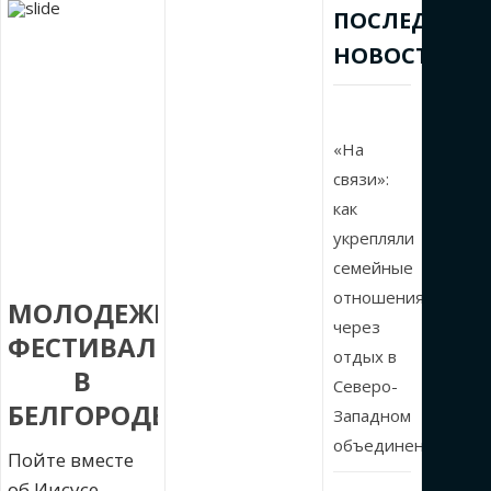
ПОСЛЕДНИЕ
НОВОСТИ
«На
связи»:
как
укрепляли
семейные
отношения
МОЛОДЕЖНЫЙ
через
ФЕСТИВАЛЬ
отдых в
В
Северо-
БЕЛГОРОДЕ
Западном
объединении
Пойте вместе
об Иисусе