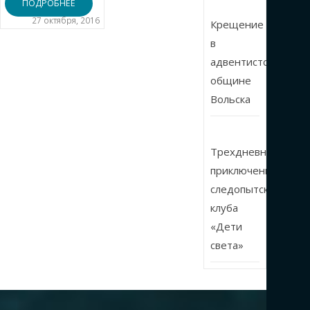
ПОДРОБНЕЕ
27 октября, 2016
Крещение
в
адвентистской
общине
Вольска
Трехдневные
приключения
следопытского
клуба
«Дети
света»