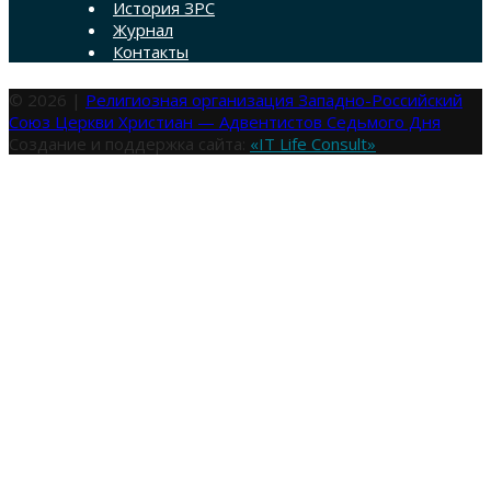
История ЗРС
Журнал
Контакты
© 2026 |
Религиозная организация Западно-Российский
Союз Церкви Христиан — Адвентистов Седьмого Дня
Создание и поддержка сайта:
«IT Life Consult»