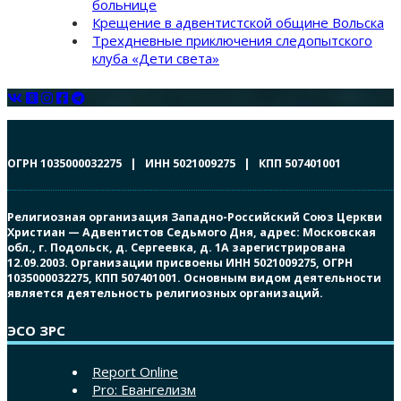
больнице
Крещение в адвентистской общине Вольска
Трехдневные приключения следопытского
клуба «Дети света»
ОГРН 1035000032275 | ИНН 5021009275 | КПП 507401001
Религиозная организация Западно-Российский Союз Церкви
Христиан — Адвентистов Седьмого Дня, адрес: Московская
обл., г. Подольск, д. Сергеевка, д. 1А зарегистрирована
12.09.2003. Организации присвоены ИНН 5021009275, ОГРН
1035000032275, КПП 507401001. Основным видом деятельности
является деятельность религиозных организаций.
ЭСО ЗРС
Report Online
Pro: Евангелизм