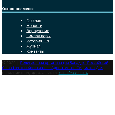
Основное меню
Главная
Новости
Вероучение
Символ веры
История ЗРС
Журнал
Контакты
© 2026 |
Религиозная организация Западно-Российский
Союз Церкви Христиан — Адвентистов Седьмого Дня
Создание и поддержка сайта:
«IT Life Consult»