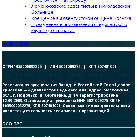
Ломоносовские адвентисты в Николаевской
больнице
Крещение в адвентистской общине Вольска
Трехдневные приключения следопытского
клуба «Дети света»
ОГРН 1035000032275 | ИНН 5021009275 | КПП 507401001
Религиозная организация Западно-Российский Союз Церкви
Христиан — Адвентистов Седьмого Дня, адрес: Московская
обл., г. Подольск, д. Сергеевка, д. 1А зарегистрирована
12.09.2003. Организации присвоены ИНН 5021009275, ОГРН
1035000032275, КПП 507401001. Основным видом деятельности
является деятельность религиозных организаций.
ЭСО ЗРС