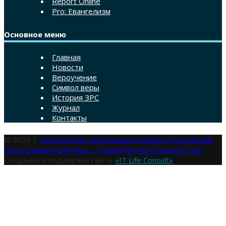
Report Online
Pro: Евангелизм
Основное меню
Главная
Новости
Вероучение
Символ веры
История ЗРС
Журнал
Контакты
© 2026 |
Религиозная организация Западно-Российский
Союз Церкви Христиан — Адвентистов Седьмого Дня
Создание и поддержка сайта:
«IT Life Consult»