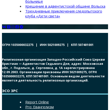
больнице
Крещение в адвентистской общине Вольска
Трехдневные приключения следопытского
клуба «Дети света»
ОГРН 1035000032275 | ИНН 5021009275 | КПП 507401001
Религиозная организация Западно-Российский Союз Церкви
Христиан — Адвентистов Седьмого Дня, адрес: Московская
обл., г. Подольск, д. Сергеевка, д. 1А зарегистрирована
12.09.2003. Организации присвоены ИНН 5021009275, ОГРН
1035000032275, КПП 507401001. Основным видом деятельности
является деятельность религиозных организаций.
ЭСО ЗРС
Report Online
Pro: Евангелизм