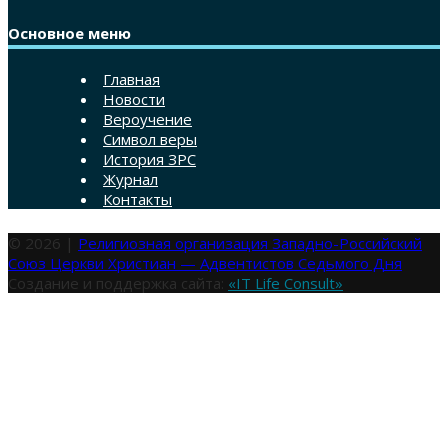
Основное меню
Главная
Новости
Вероучение
Символ веры
История ЗРС
Журнал
Контакты
© 2026 |
Религиозная организация Западно-Российский
Союз Церкви Христиан — Адвентистов Седьмого Дня
Создание и поддержка сайта:
«IT Life Consult»