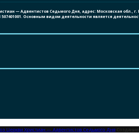
иан — Адвентистов Седьмого Дня, адрес: Московская обл., г. Под
ПП 507401001. Основным видом деятельности является деятельно
оюз Церкви Христиан — Адвентистов Седьмого Дня
Создание