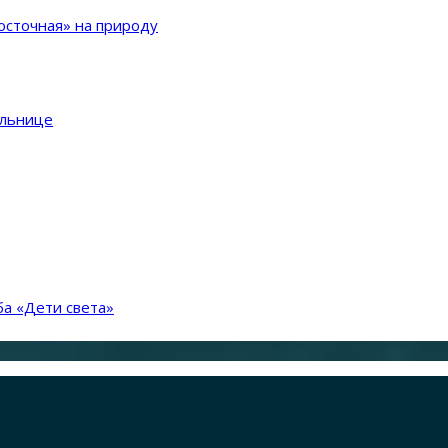
сточная» на природу
ольнице
а «Дети света»