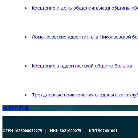
Крещение и день общения: выезд общины «Во
Ломоносовские адвентисты в Николаевской б
Крещение в адвентистской общине Вольска
Трехдневные приключения следопытского клуб
ОГРН 1035000032275 | ИНН 5021009275 | КПП 507401001