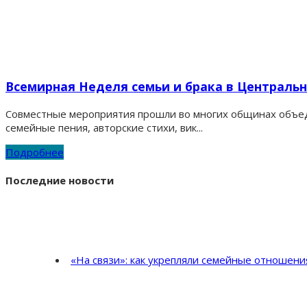
Всемирная Неделя семьи и брака в Централь
Совместные мероприятия прошли во многих общинах объеди
семейные пения, авторские стихи, вик...
Подробнее
Последние новости
«На связи»: как укрепляли семейные отношен