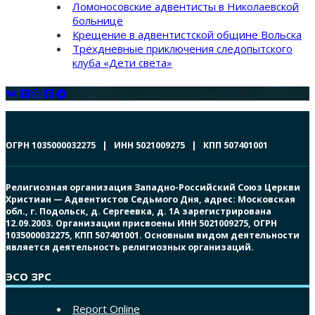
Ломоносовские адвентисты в Николаевской
больнице
Крещение в адвентистской общине Вольска
Трехдневные приключения следопытского
клуба «Дети света»
ОГРН 1035000032275 | ИНН 5021009275 | КПП 507401001
Религиозная организация Западно-Российский Союз Церкви
Христиан — Адвентистов Седьмого Дня, адрес: Московская
обл., г. Подольск, д. Сергеевка, д. 1А зарегистрирована
12.09.2003. Организации присвоены ИНН 5021009275, ОГРН
1035000032275, КПП 507401001. Основным видом деятельности
является деятельность религиозных организаций.
ЭСО ЗРС
Report Online