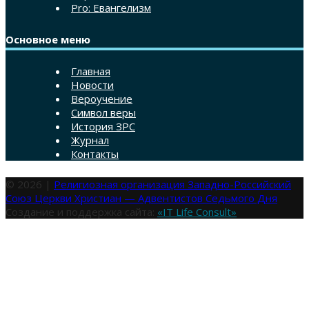
Pro: Евангелизм
Основное меню
Главная
Новости
Вероучение
Символ веры
История ЗРС
Журнал
Контакты
© 2026 |
Религиозная организация Западно-Российский
Союз Церкви Христиан — Адвентистов Седьмого Дня
Создание и поддержка сайта:
«IT Life Consult»