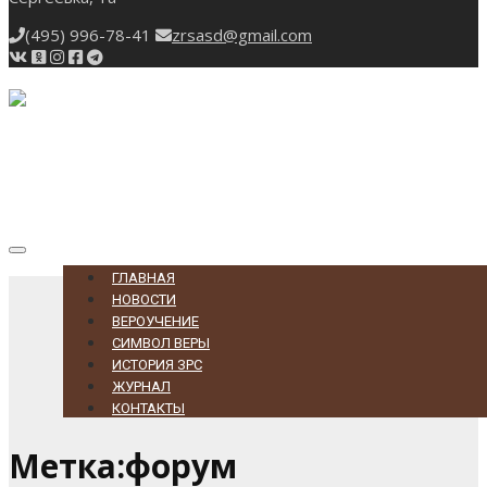
(495) 996-78-41
zrsasd@gmail.com
Toggle
navigation
ГЛАВНАЯ
НОВОСТИ
ВЕРОУЧЕНИЕ
СИМВОЛ ВЕРЫ
ИСТОРИЯ ЗРС
ЖУРНАЛ
КОНТАКТЫ
Метка:форум