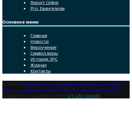
Report Online
Pro: Евангелизм
Основное меню
Главная
Новости
Вероучение
Символ веры
История ЗРС
Журнал
Контакты
© 2026 |
Религиозная организация Западно-Российский
Союз Церкви Христиан — Адвентистов Седьмого Дня
Создание и поддержка сайта:
«IT Life Consult»