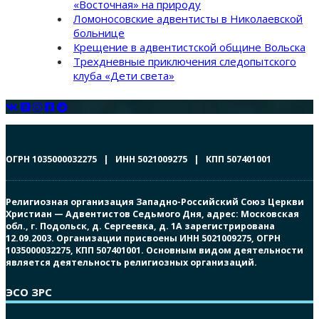
«Восточная» на природу
Ломоносовские адвентисты в Николаевской
больнице
Крещение в адвентистской общине Вольска
Трехдневные приключения следопытского
клуба «Дети света»
ОГРН 1035000032275 | ИНН 5021009275 | КПП 507401001
Религиозная организация Западно-Российский Союз Церкви
Христиан — Адвентистов Седьмого Дня, адрес: Московская
обл., г. Подольск, д. Сергеевка, д. 1А зарегистрирована
12.09.2003. Организации присвоены ИНН 5021009275, ОГРН
1035000032275, КПП 507401001. Основным видом деятельности
является деятельность религиозных организаций.
ЭСО ЗРС