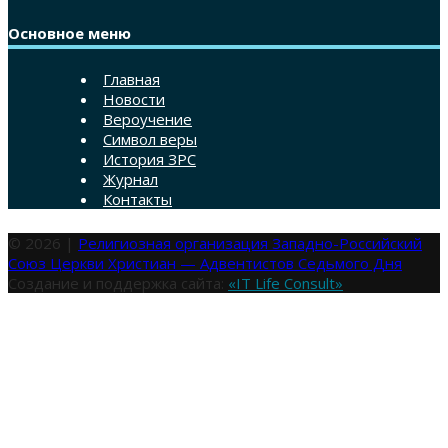
Основное меню
Главная
Новости
Вероучение
Символ веры
История ЗРС
Журнал
Контакты
© 2026 |
Религиозная организация Западно-Российский
Союз Церкви Христиан — Адвентистов Седьмого Дня
Создание и поддержка сайта:
«IT Life Consult»