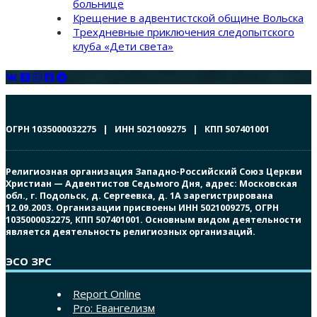
больнице
Крещение в адвентистской общине Вольска
Трехдневные приключения следопытского
клуба «Дети света»
ОГРН 1035000032275 | ИНН 5021009275 | КПП 507401001
Религиозная организация Западно-Российский Союз Церкви
Христиан — Адвентистов Седьмого Дня, адрес: Московская
обл., г. Подольск, д. Сергеевка, д. 1А зарегистрирована
12.09.2003. Организации присвоены ИНН 5021009275, ОГРН
1035000032275, КПП 507401001. Основным видом деятельности
является деятельность религиозных организаций.
ЭСО ЗРС
Report Online
Pro: Евангелизм