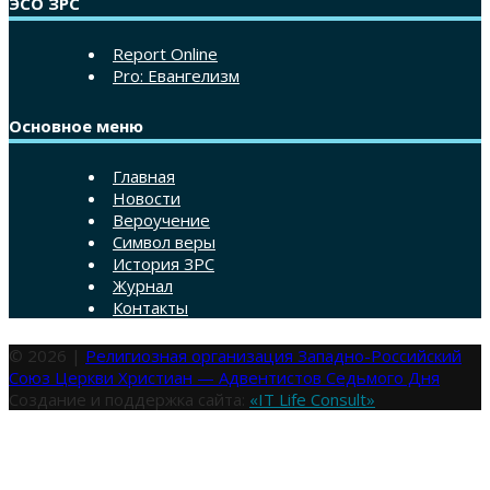
ЭСО ЗРС
Report Online
Pro: Евангелизм
Основное меню
Главная
Новости
Вероучение
Символ веры
История ЗРС
Журнал
Контакты
© 2026 |
Религиозная организация Западно-Российский
Союз Церкви Христиан — Адвентистов Седьмого Дня
Создание и поддержка сайта:
«IT Life Consult»