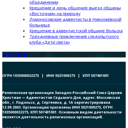
объединении
Крещение и день общения: выезд общины
«Восточная» на природу
Ломоносовские адвентисты в Николаевской
больнице
Крещение в адвентистской общине Вольска
Трехдневные приключения следопытского
клуба «Дети света»
ОГРН 1035000032275 | ИНН 5021009275 | КПП 507401001
Религиозная организация Западно-Российский Союз Церкви
Христиан — Адвентистов Седьмого Дня, адрес: Московская
обл., г. Подольск, д. Сергеевка, д. 1А зарегистрирована
12.09.2003. Организации присвоены ИНН 5021009275, ОГРН
1035000032275, КПП 507401001. Основным видом деятельности
является деятельность религиозных организаций.