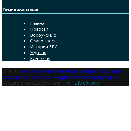
Основное меню
Главная
Новости
Вероучение
Символ веры
История ЗРС
Журнал
Контакты
© 2026 |
Религиозная организация Западно-Российский
Союз Церкви Христиан — Адвентистов Седьмого Дня
Создание и поддержка сайта:
«IT Life Consult»