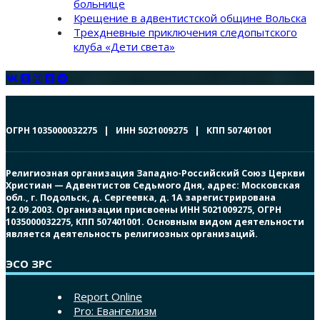
больнице
Крещение в адвентистской общине Вольска
Трехдневные приключения следопытского
клуба «Дети света»
ОГРН 1035000032275 | ИНН 5021009275 | КПП 507401001
Религиозная организация Западно-Российский Союз Церкви
Христиан — Адвентистов Седьмого Дня, адрес: Московская
обл., г. Подольск, д. Сергеевка, д. 1А зарегистрирована
12.09.2003. Организации присвоены ИНН 5021009275, ОГРН
1035000032275, КПП 507401001. Основным видом деятельности
является деятельность религиозных организаций.
ЭСО ЗРС
Report Online
Pro: Евангелизм