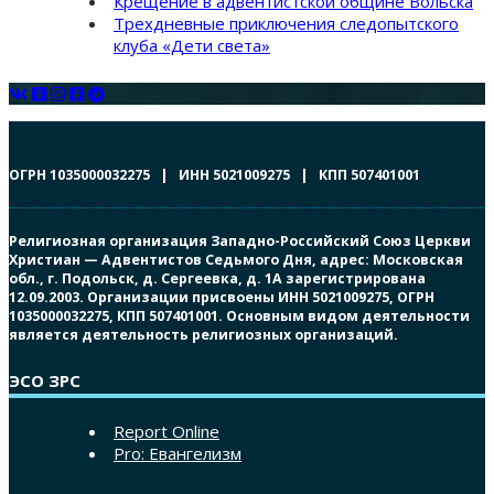
Крещение в адвентистской общине Вольска
Трехдневные приключения следопытского
клуба «Дети света»
ОГРН 1035000032275 | ИНН 5021009275 | КПП 507401001
Религиозная организация Западно-Российский Союз Церкви
Христиан — Адвентистов Седьмого Дня, адрес: Московская
обл., г. Подольск, д. Сергеевка, д. 1А зарегистрирована
12.09.2003. Организации присвоены ИНН 5021009275, ОГРН
1035000032275, КПП 507401001. Основным видом деятельности
является деятельность религиозных организаций.
ЭСО ЗРС
Report Online
Pro: Евангелизм