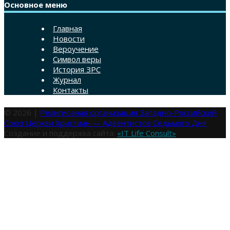
Основное меню
Главная
Новости
Вероучение
Символ веры
История ЗРС
Журнал
Контакты
© 2026 |
Религиозная организация Западно-Российский
Союз Церкви Христиан — Адвентистов Седьмого Дня
Создание и поддержка сайта:
«IT Life Consult»