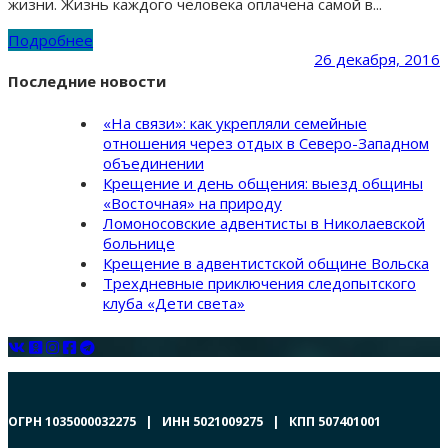
жизни. Жизнь каждого человека оплачена самой в...
Подробнее
26 декабря, 2016
Последние новости
«На связи»: как укрепляли семейные
отношения через отдых в Северо-Западном
объединении
Крещение и день общения: выезд общины
«Восточная» на природу
Ломоносовские адвентисты в Николаевской
больнице
Крещение в адвентистской общине Вольска
Трехдневные приключения следопытского
клуба «Дети света»
ОГРН 1035000032275 | ИНН 5021009275 | КПП 507401001