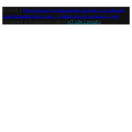
© 2026 |
Религиозная организация Западно-Российский
Союз Церкви Христиан — Адвентистов Седьмого Дня
Создание и поддержка сайта:
«IT Life Consult»