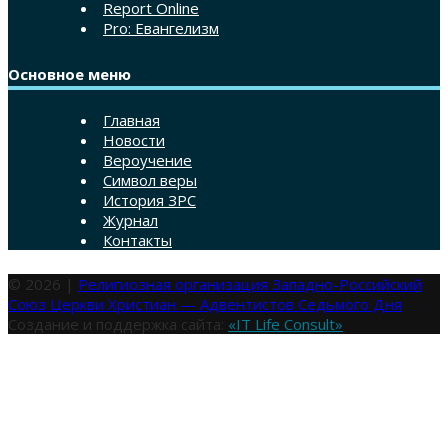
Report Online
Pro: Евангелизм
Основное меню
Главная
Новости
Вероучение
Символ веры
История ЗРС
Журнал
Контакты
© 2026 |
Религиозная организация Западно-Российский
Союз Церкви Христиан — Адвентистов Седьмого Дня
Создание и поддержка сайта:
«IT Life Consult»