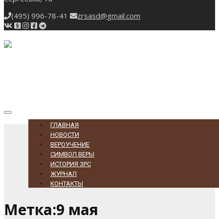
(495) 996-78-41
zrsasd@gmail.com
Toggle
navigation
ГЛАВНАЯ
НОВОСТИ
ВЕРОУЧЕНИЕ
СИМВОЛ ВЕРЫ
ИСТОРИЯ ЗРС
ЖУРНАЛ
КОНТАКТЫ
Метка:9 мая