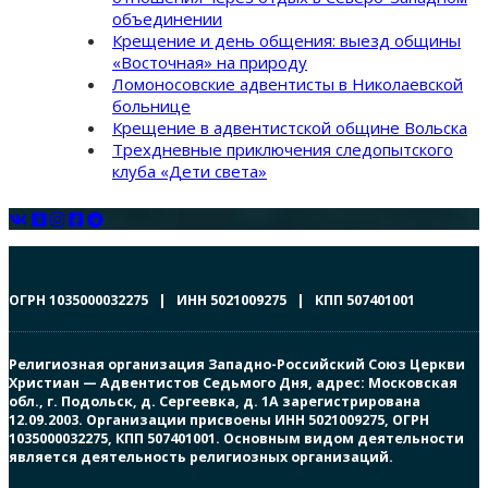
объединении
Крещение и день общения: выезд общины
«Восточная» на природу
Ломоносовские адвентисты в Николаевской
больнице
Крещение в адвентистской общине Вольска
Трехдневные приключения следопытского
клуба «Дети света»
ОГРН 1035000032275 | ИНН 5021009275 | КПП 507401001
Религиозная организация Западно-Российский Союз Церкви
Христиан — Адвентистов Седьмого Дня, адрес: Московская
обл., г. Подольск, д. Сергеевка, д. 1А зарегистрирована
12.09.2003. Организации присвоены ИНН 5021009275, ОГРН
1035000032275, КПП 507401001. Основным видом деятельности
является деятельность религиозных организаций.