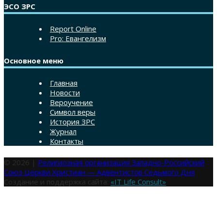
ЭСО ЗРС
Report Online
Pro: Евангелизм
Основное меню
Главная
Новости
Вероучение
Символ веры
История ЗРС
Журнал
Контакты
© 2026 |
Религиозная организация Западно-Российский
Союз Церкви Христиан — Адвентистов Седьмого Дня
Создание и поддержка сайта:
«IT Life Consult»