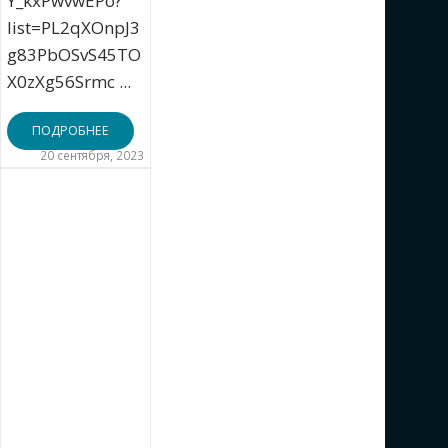
Y_kxPwvwEPo?
list=PL2qXOnpJ3
g83PbOSvS45TO
X0zXg56Srmc ...
ПОДРОБНЕЕ
20 сентября, 2023