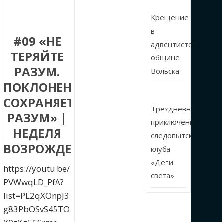
Крещение
в
#09 «НЕ
адвентистской
ТЕРЯЙТЕ
общине
РАЗУМ.
Вольска
ПОКЛОНЕНИЕ
СОХРАНЯЕТ
Трехдневные
РАЗУМ» |
приключения
НЕДЕЛЯ
следопытского
ВОЗРОЖДЕНИЯ
клуба
«Дети
https://youtu.be/
света»
PVWwqLD_PfA?
list=PL2qXOnpJ3
g83PbOSvS45TO