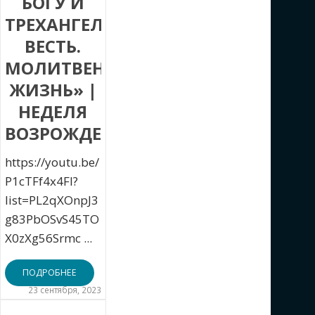
БОГУ И
ТРЕХАНГЕЛЬСКАЯ
ВЕСТЬ.
МОЛИТВЕННАЯ
ЖИЗНЬ» |
НЕДЕЛЯ
ВОЗРОЖДЕНИЯ
https://youtu.be/
P1cTFf4x4FI?
list=PL2qXOnpJ3
g83PbOSvS45TO
X0zXg56Srmc ...
ПОДРОБНЕЕ
23 сентября, 2023