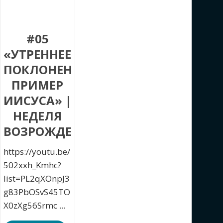
#05
«УТРЕННЕЕ
ПОКЛОНЕНИЕ.
ПРИМЕР
ИИСУСА» |
НЕДЕЛЯ
ВОЗРОЖДЕНИЯ
https://youtu.be/
502xxh_Kmhc?
list=PL2qXOnpJ3
g83PbOSvS45TO
X0zXg56Srmc ...