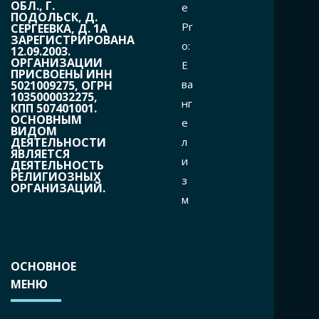
ОБЛ., Г.
e
ПОДОЛЬСК, Д.
Pr
СЕРГЕЕВКА, Д. 1А
ЗАРЕГИСТРИРОВАНА
o:
12.09.2003.
ОРГАНИЗАЦИИ
Е
ПРИСВОЕНЫ ИНН
ва
5021009275, ОГРН
1035000032275,
нг
КПП 507401001.
ОСНОВНЫМ
е
ВИДОМ
л
ДЕЯТЕЛЬНОСТИ
ЯВЛЯЕТСЯ
и
ДЕЯТЕЛЬНОСТЬ
РЕЛИГИОЗНЫХ
з
ОРГАНИЗАЦИЙ.
м
ОСНОВНОЕ
МЕНЮ