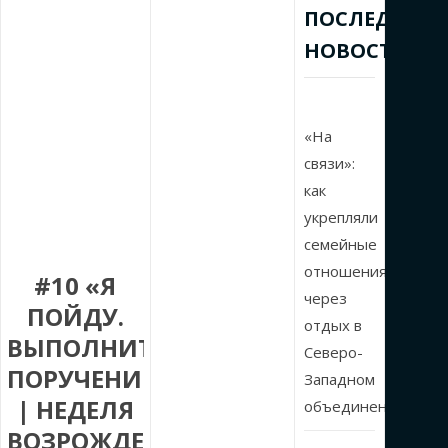
ПОСЛЕДНИЕ
НОВОСТИ
«На
связи»:
как
укрепляли
семейные
отношения
#10 «Я
через
ПОЙДУ.
отдых в
ВЫПОЛНИТЬ
Северо-
ПОРУЧЕНИЕ»
Западном
| НЕДЕЛЯ
объединении
ВОЗРОЖДЕНИЯ