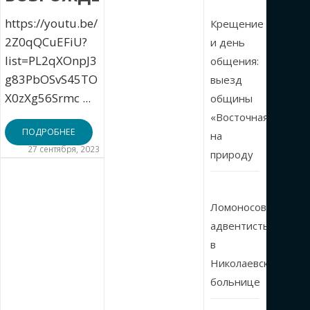
https://youtu.be/
Крещение
2Z0qQCuEFiU?
и день
list=PL2qXOnpJ3
общения:
g83PbOSvS45TO
выезд
X0zXg56Srmc ...
общины
«Восточная»
ПОДРОБНЕЕ
на
27 сентября, 2023
природу
Ломоносовские
адвентисты
в
Николаевской
больнице