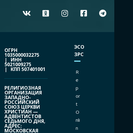
ЭСО
ОГРН
ЗРС
1035000032275
| ИНН
5021009275
| КПП 507401001
R
e
РЕЛИГИОЗНАЯ
p
ОРГАНИЗАЦИЯ
or
ЗАПАДНО-
РОССИЙСКИЙ
t
СОЮЗ ЦЕРКВИ
ХРИСТИАН —
O
АДВЕНТИСТОВ
nli
СЕДЬМОГО ДНЯ,
АДРЕС:
n
МОСКОВСКАЯ