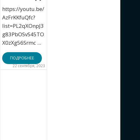
https://youtu.be/
AzFrKKfuQfc?
list=PL2qXOnpJ3
g83PbOSvS45TO
X0zXg56Srmc ...
ПОДРОБНЕЕ
22 сентября, 2023